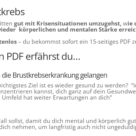
tkrebs
ritten
gut mit Krisensituationen
umzugehst,
w
ie
wieder körperlichen und mentalen Stärke erreic
tenlos
– du bekommst sofort ein 15-seitiges PDF 
n PDF erfährst du…
h die Brustkrebserkrankung gelangen
ichtigstes Ziel ist es wieder gesund zu werden? “
nzentrieren kannst, dich ganz auf dein Gesundwer
Umfeld hat weiter Erwartungen an dich”
all sollst, damit du dich mental und körperlich g
für dich nehmen, um langfristig auch nicht ungedul